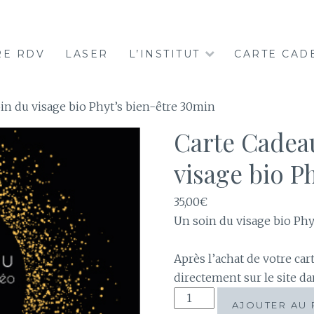
UR-LA-LYS
RE RDV
LASER
L’INSTITUT
CARTE CAD
n du visage bio Phyt’s bien-être 30min
Carte Cadea
visage bio P
35,00
€
Un soin du visage bio Phy
Après l’achat de votre car
directement sur le site da
quantité
AJOUTER AU 