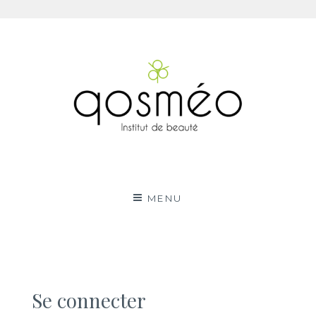
Aller
au
contenu
Qosméo
QOSMEO VOTRE INSTITUT DE BEAUTÉ DE SAILLY-
SUR-LA-LYS
MENU
Se connecter