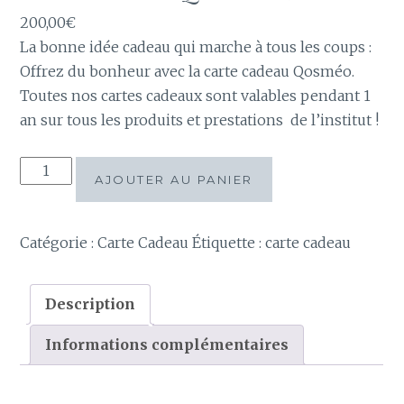
200,00
€
La bonne idée cadeau qui marche à tous les coups :
Offrez du bonheur avec la carte cadeau Qosméo.
Toutes nos cartes cadeaux sont valables pendant 1
an sur tous les produits et prestations de l’institut !
quantité
AJOUTER AU PANIER
de
Carte
Cadeau
Catégorie :
Carte Cadeau
Étiquette :
carte cadeau
Qosméo
200€
Description
Informations complémentaires