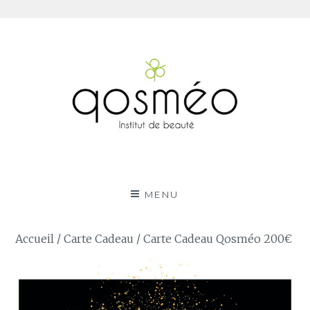
Aller
au
contenu
Qosméo
QOSMEO VOTRE INSTITUT DE BEAUTÉ DE SAILLY-
SUR-LA-LYS
MENU
Accueil
/
Carte Cadeau
/ Carte Cadeau Qosméo 200€